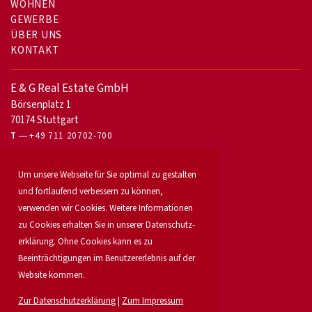
WOHNEN
GEWERBE
ÜBER UNS
KONTAKT
E & G Real Estate GmbH
Börsenplatz 1
70174 Stuttgart
T
+49 711 20702-700
Für Eigentümer
Um unsere Webseite für Sie optimal zu gestalten
Bürovermietung
und fortlaufend verbessern zu können,
Unser Service
verwenden wir Cookies. Weitere Informationen
Objekt anbieten
Für Bauträger
zu Cookies erhalten Sie in unserer Daten­schutz­
Industrie & Logistik
erklärung. Ohne Cookies kann es zu
Unser Team
Beeinträchtigungen im Benutzererlebnis auf der
Standorte
Website kommen.
Suchauftrag
Investment
Zur Datenschutzerklärung
|
Zum Impressum
Karriere