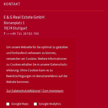
KONTAKT
E & G Real Estate GmbH
Börsenplatz 1
70174 Stuttgart
T
+49 711 20702-700
Für Eigentümer
Um unsere Webseite für Sie optimal zu gestalten
Bürovermietung
und fortlaufend verbessern zu können,
Unser Service
verwenden wir Cookies. Weitere Informationen
Objekt anbieten
Für Bauträger
zu Cookies erhalten Sie in unserer Daten­schutz­
Industrie & Logistik
erklärung. Ohne Cookies kann es zu
Unser Team
Beeinträchtigungen im Benutzererlebnis auf der
Standorte
Website kommen.
Suchauftrag
Investment
Zur Datenschutzerklärung
|
Zum Impressum
Karriere
Aktuelles
Immobilien
Google Maps
Google Analytics
Research