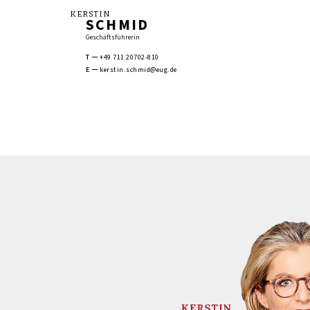
KERSTIN
SCHMID
Geschäftsführerin
T
+49 711 20702-810
E
kerstin.schmid@eug.de