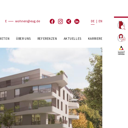
E
wohnen@eug.de
DE
|
EN
BIETEN
ÜBER UNS
REFERENZEN
AKTUELLES
KARRIERE