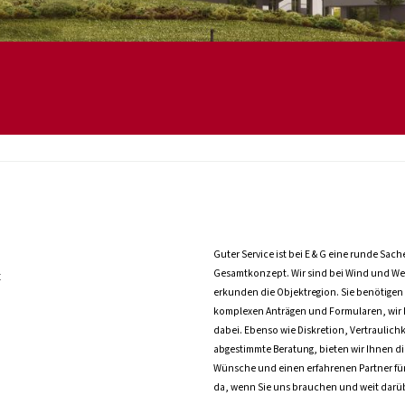
Guter Service ist bei E & G eine runde Sach
Gesamtkonzept. Wir sind bei Wind und Wet
t
erkunden die Objektregion. Sie benötigen 
komplexen Anträgen und Formularen, wir h
dabei. Ebenso wie Diskretion, Vertraulichk
abgestimmte Beratung, bieten wir Ihnen die
Wünsche und einen erfahrenen Partner für a
da, wenn Sie uns brauchen und weit darü