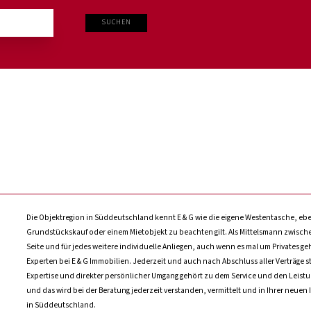
SUCHEN
Die Objektregion in Süddeutschland kennt E & G wie die eigene Westentasche, ebe
Grundstückskauf oder einem Mietobjekt zu beachten gilt. Als Mittelsmann zwischen
Seite und für jedes weitere individuelle Anliegen, auch wenn es mal um Privates ge
Experten bei E & G Immobilien. Jederzeit und auch nach Abschluss aller Verträge s
Expertise und direkter persönlicher Umgang gehört zu dem Service und den Leist
und das wird bei der Beratung jederzeit verstanden, vermittelt und in Ihrer neuen 
in Süddeutschland.