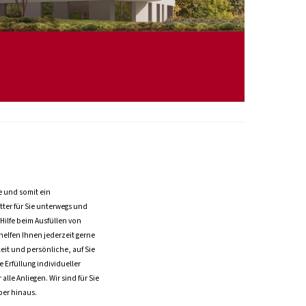
e und somit ein
ter für Sie unterwegs und
Hilfe beim Ausfüllen von
elfen Ihnen jederzeit gerne
eit und persönliche, auf Sie
 Erfüllung individueller
lle Anliegen. Wir sind für Sie
ber hinaus.