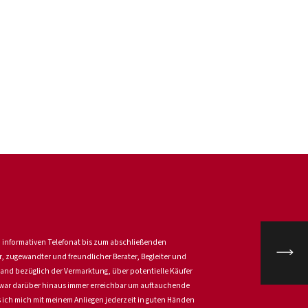
öfingen
n informativen Telefonat bis zum abschließenden
, zugewandter und freundlicher Berater, Begleiter und
Stand bezüglich der Vermarktung, über potentielle Käufer
 war darüber hinaus immer erreichbar um auftauchende
 ich mich mit meinem Anliegen jederzeit in guten Händen