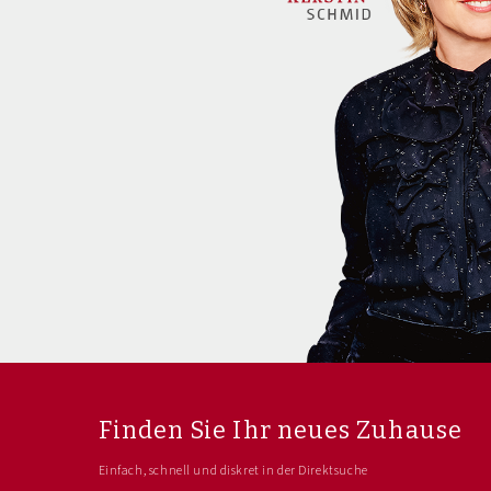
Finden Sie Ihr neues Zuhause
Einfach, schnell und diskret in der Direktsuche