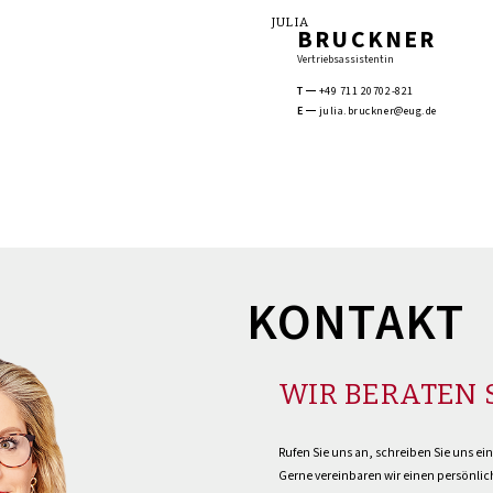
JULIA
BRUCKNER
Vertriebsassistentin
T
+49 711 20702-821
E
julia.bruckner@eug.de
KONTAKT
WIR BERATEN 
Rufen Sie uns an, schreiben Sie uns ei
Gerne vereinbaren wir einen persönlich