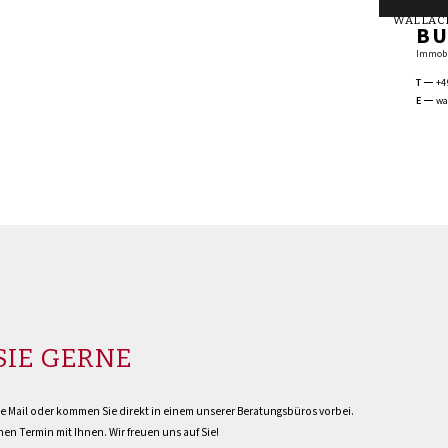
WALLAC
BU
Immobi
T
+4
E
wa
SIE GERNE
ne Mail oder kommen Sie direkt in einem unserer Beratungsbüros vorbei.
en Termin mit Ihnen. Wir freuen uns auf Sie!