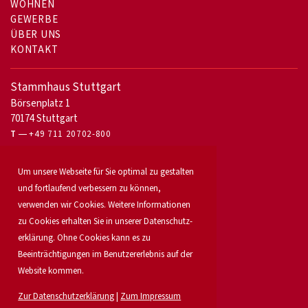
WOHNEN
GEWERBE
ÜBER UNS
KONTAKT
Stammhaus Stuttgart
Börsenplatz 1
70174 Stuttgart
T
+49 711 20702-800
Für Eigentümer
Um unsere Webseite für Sie optimal zu gestalten
Bürovermietung
und fortlaufend verbessern zu können,
Unser Service
verwenden wir Cookies. Weitere Informationen
Objekt anbieten
zu Cookies erhalten Sie in unserer Daten­schutz­
Für Bauträger
Industrie & Logistik
erklärung. Ohne Cookies kann es zu
Unser Team
Beeinträchtigungen im Benutzererlebnis auf der
Standorte
Website kommen.
Suchauftrag
Investment
Zur Datenschutzerklärung
|
Zum Impressum
Karriere