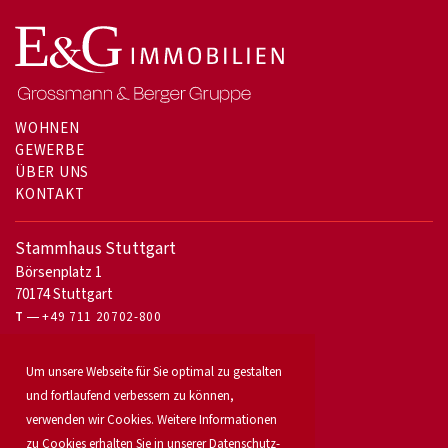
WOHNEN
GEWERBE
ÜBER UNS
KONTAKT
Stammhaus Stuttgart
Börsenplatz 1
70174 Stuttgart
T
+49 711 20702-800
Für Eigentümer
Um unsere Webseite für Sie optimal zu gestalten
Bürovermietung
und fortlaufend verbessern zu können,
Unser Service
verwenden wir Cookies. Weitere Informationen
Objekt anbieten
zu Cookies erhalten Sie in unserer Daten­schutz­
Für Bauträger