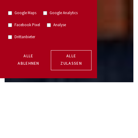
Google Maps
Google Analytics
Facebook Pixel
Analyse
Drittanbieter
ALLE
ALLE
ABLEHNEN
ZULASSEN