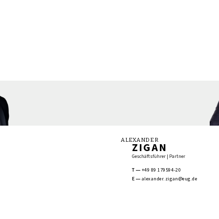
ALEXANDER
ZIGAN
Geschäftsführer | Partner
T
+49 89 179594-20
E
alexander.zigan@eug.de