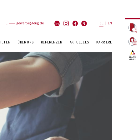
E
gewerbe@eug.de
DE
|
EN
BIETEN
ÜBER UNS
REFERENZEN
AKTUELLES
KARRIERE