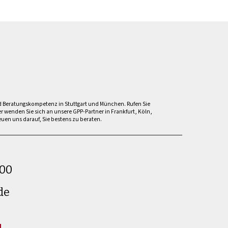
und Beratungskompetenz in Stuttgart und München. Rufen Sie
er wenden Sie sich an unsere GPP-Partner in Frankfurt, Köln,
euen uns darauf, Sie bestens zu beraten.
700
de