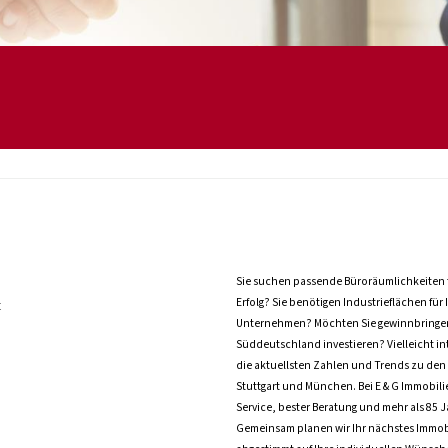
Sie suchen passende Büroräumlichkeiten f
Erfolg? Sie benötigen Industrieflächen für
t
Unternehmen? Möchten Sie gewinnbringen
Süddeutschland investieren? Vielleicht int
die aktuellsten Zahlen und Trends zu den
Stuttgart und München. Bei E & G Immobilie
Service, bester Beratung und mehr als 85 
Gemeinsam planen wir Ihr nächstes Immob