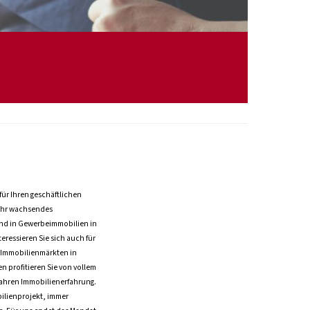
ür Ihren geschäftlichen
 Ihr wachsendes
d in Gewerbeimmobilien in
eressieren Sie sich auch für
 Immobilienmärkten in
n profitieren Sie von vollem
Jahren Immobilienerfahrung.
ilienprojekt, immer