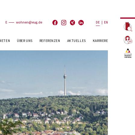
E
wohnen@eug.de
DE
|
EN
BIETEN
ÜBER UNS
REFERENZEN
AKTUELLES
KARRIERE