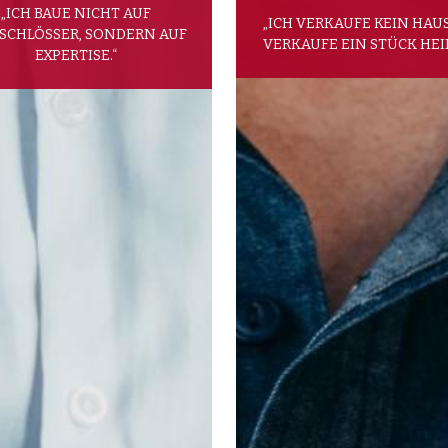
„ICH BAUE NICHT AUF
„ICH VERKAUFE KEIN HAUS
SCHLÖSSER, SONDERN AUF
VERKAUFE EIN STÜCK HEI
EXPERTISE.“