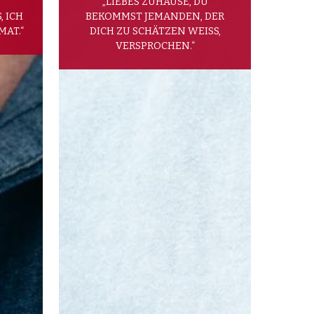
„LIEBES ZUHAUSE, DU
, ICH
BEKOMMST JEMANDEN, DER
MAT.“
DICH ZU SCHÄTZEN WEISS,
VERSPROCHEN.“