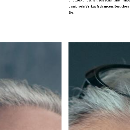
und Zielkundschaft. Das schafft mehr Imp
damit mehr
Verkaufschancen
. Besuchen S
Sie.