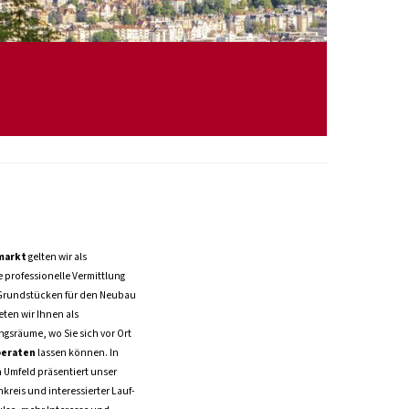
markt
gelten wir als
 professionelle Vermittlung
rundstücken für den Neubau
eten wir Ihnen als
gsräume, wo Sie sich vor Ort
beraten
lassen können. In
Umfeld präsentiert unser
reis und interessierter Lauf-