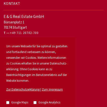
KONTAKT
E & G Real Estate GmbH
Börsenplatz 1
70174 Stuttgart
T
+49 711 20702-700
Für Eigentümer
Um unsere Webseite für Sie optimal zu gestalten
Bürovermietung
und fortlaufend verbessern zu können,
Unser Service
verwenden wir Cookies. Weitere Informationen
Objekt anbieten
Für Bauträger
zu Cookies erhalten Sie in unserer Daten­schutz­
Industrie & Logistik
erklärung. Ohne Cookies kann es zu
Unser Team
Beeinträchtigungen im Benutzererlebnis auf der
Standorte
Website kommen.
Suchauftrag
Investment
Zur Datenschutzerklärung
|
Zum Impressum
Karriere
Aktuelles
Immobilien
Google Maps
Google Analytics
Research