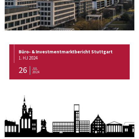
Büro- & Investmentmarktbericht Stuttgart
1. HJ 2024
26
JUL
2024