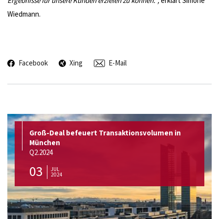
Ergebnisse für unsere Kunden erzielen zu können.“,
erklärt Simone
Wiedmann.
Facebook
Xing
E-Mail
Groß-Deal befeuert Transaktionsvolumen in
München
Q2.2024
03
JUL
2024