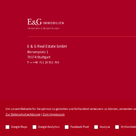
E & G Real Estate GmbH
Börsenplatz 1
70174 Stuttgart
T
+49 711 20702-700
Um unsere Webseite für Sie optimal zu gestalten und fortlaufend verbessern zu können, verwenden wi
Zur Datenschutzerklärung
|
Zum Impressum
© 2026 - E & G Real Estate GmbH
Google Maps
Google Analytics
Facebook Pixel
Analyse
Drittanbiet