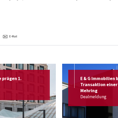
E-Mail
 prägen 1.
E & G Immobilien 
Transaktion einer 
Mehring
Dealmeldung