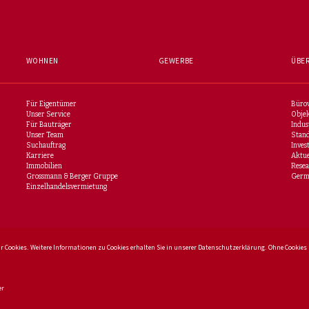
WOHNEN
GEWERBE
ÜBER
Für Eigentümer
Büro
Unser Service
Objek
Für Bauträger
Indus
Unser Team
Stan
Suchauftrag
Inves
Karriere
Aktue
Immobilien
Rese
Grossmann & Berger Gruppe
Germa
Einzelhandelsvermietung
r Cookies. Weitere Informationen zu Cookies erhalten Sie in unserer Daten­schutz­erklärung. Ohne Cooki
er