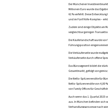
Der Münchener Investmentmarkt v
Millionen Euro wurde das Ergebni
61 % verfehlt. Diese Entwicklung
und im Fünf Höfe-Komplex – erkl
Zudem sind einige Objekte am Ma
vergleichbar geringen Transakti
Die Käuferlandschaft wurde von V
Führungsposition eingenommen
Die Verkäuferseite wurde maßgebl
Verkäuferseite durch offene Spe
Das Bürosegment bildet die stär
Gesamtmarkt, gefolgt von gemisc
Die Netto-Spitzenrendite für Bür
Netto-Spitzenrendite von 4,00 % 
von Family Offices für Geschäfts
Auch wenn das 1. Quartal 2025 v
aus. In München befinden sich we
Verhandlungsprozesse nach wie v