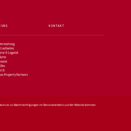
 UNS
KONTAKT
vermietung
t anbieten
trie & Logistik
dorte
tment
lles
arch
n Property Partners
es kann es zu Beeinträchtigungen im Benutzererlebnis auf der Website kommen.
Impressum
|
Datenschutz
|
AGB