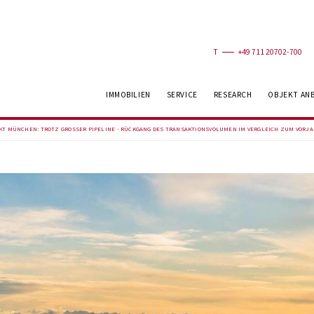
T
+49 711 20702-700
IMMOBILIEN
SERVICE
RESEARCH
OBJEKT AN
KT MÜNCHEN: TROTZ GROSSER PIPELINE - RÜCKGANG DES TRANSAKTIONSVOLUMEN IM VERGLEICH ZUM VORJA