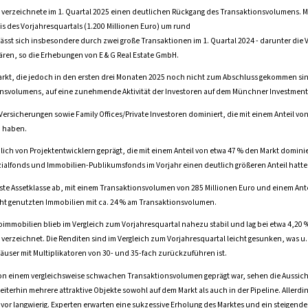
erzeichnete im 1. Quartal 2025 einen deutlichen Rückgang des Transaktionsvolumens. Mi
s des Vorjahresquartals (1.200 Millionen Euro) um rund
 lässt sich insbesondere durch zwei große Transaktionen im 1. Quartal 2024 - darunter die 
ären, so die Erhebungen von E & G Real Estate GmbH.
rkt, die jedoch in den ersten drei Monaten 2025 noch nicht zum Abschluss gekommen sind
onsvolumens, auf eine zunehmende Aktivität der Investoren auf dem Münchner Investment
ersicherungen sowie Family Offices/Private Investoren dominiert, die mit einem Anteil von
 haben.
ich von Projektentwicklern geprägt, die mit einem Anteil von etwa 47 % den Markt domini
zialfonds und Immobilien-Publikumsfonds im Vorjahr einen deutlich größeren Anteil hatte
kste Assetklasse ab, mit einem Transaktionsvolumen von 285 Millionen Euro und einem Ant
ht genutzten Immobilien mit ca. 24 % am Transaktionsvolumen.
oimmobilien blieb im Vergleich zum Vorjahresquartal nahezu stabil und lag bei etwa 4,20 
verzeichnet. Die Renditen sind im Vergleich zum Vorjahresquartal leicht gesunken, was u.
häuser mit Multiplikatoren von 30- und 35-fach zurückzuführen ist.
on einem vergleichsweise schwachen Transaktionsvolumen geprägt war, sehen die Aussichte
iterhin mehrere attraktive Objekte sowohl auf dem Markt als auch in der Pipeline. Allerdin
or langwierig. Experten erwarten eine sukzessive Erholung des Marktes und ein steigend