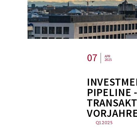
07
APR
2025
​INVESTM
IPELINE -
RANSAKTI
ORJAHRE
Q1.2025