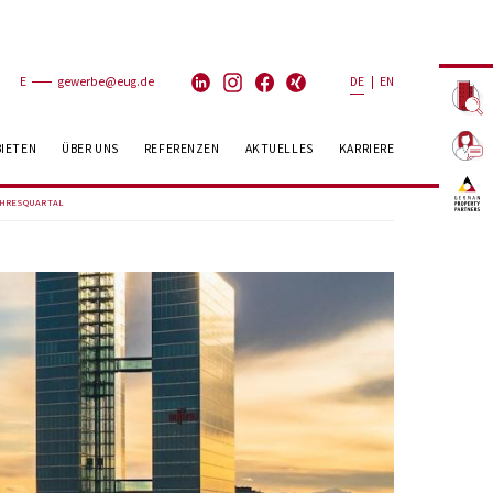
E
gewerbe@eug.de
DE
|
EN
BIETEN
ÜBER UNS
REFERENZEN
AKTUELLES
KARRIERE
HRESQUARTAL