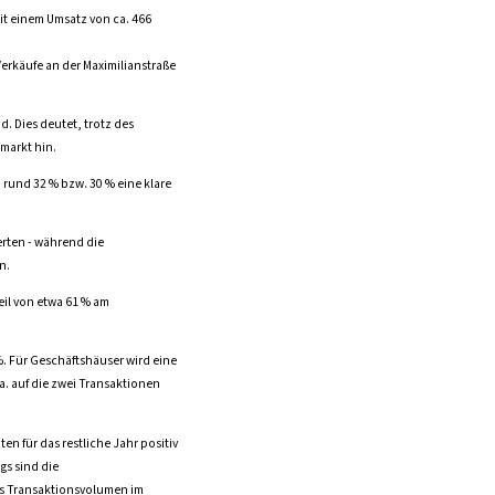
t einem Umsatz von ca. 466
Verkäufe an der Maximilianstraße
. Dies deutet, trotz des
markt hin.
 rund 32 % bzw. 30 % eine klare
erten - während die
n.
eil von etwa 61 % am
%. Für Geschäftshäuser wird eine
a. auf die zwei Transaktionen
n für das restliche Jahr positiv
gs sind die
es Transaktionsvolumen im