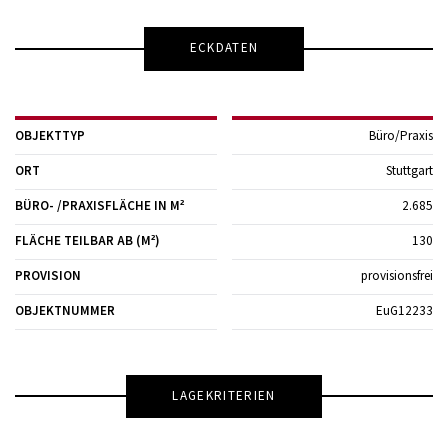
ECKDATEN
OBJEKTTYP
Büro/Praxis
ORT
Stuttgart
BÜRO- /PRAXIS­FLÄCHE IN M²
2.685
FLÄCHE TEILBAR AB (M²)
130
PROVISION
provisionsfrei
OBJEKTNUMMER
EuG12233
LAGEKRITERIEN