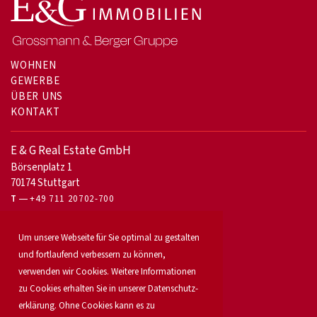
WOHNEN
GEWERBE
ÜBER UNS
KONTAKT
E & G Real Estate GmbH
Börsenplatz 1
70174 Stuttgart
T
+49 711 20702-700
Für Eigentümer
Um unsere Webseite für Sie optimal zu gestalten
Bürovermietung
und fortlaufend verbessern zu können,
Unser Service
verwenden wir Cookies. Weitere Informationen
Objekt anbieten
zu Cookies erhalten Sie in unserer Daten­schutz­
Für Bauträger
Industrie & Logistik
erklärung. Ohne Cookies kann es zu
Unser Team