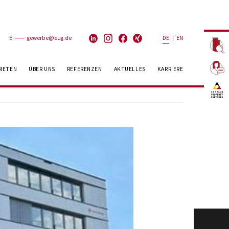
E
gewerbe@eug.de
DE
|
EN
BIETEN
ÜBER UNS
REFERENZEN
AKTUELLES
KARRIERE