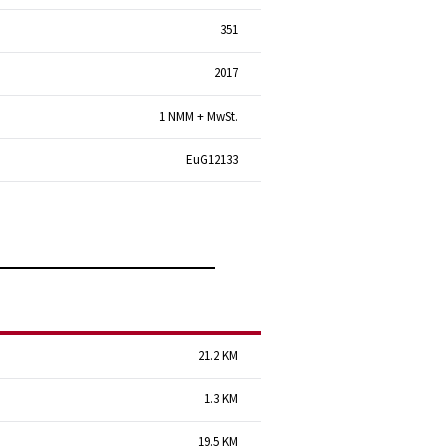
351
2017
1 NMM + MwSt.
EuG12133
21.2 KM
1.3 KM
19.5 KM