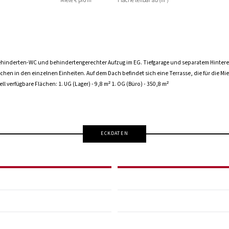
Miete € pro m²
Fläche teilbar ab (m²)
hinderten-WC und behindertengerechter Aufzug im EG. Tiefgarage und separatem Hinterei
 in den einzelnen Einheiten. Auf dem Dach befindet sich eine Terrasse, die für die Mie
l verfügbare Flächen: 1. UG (Lager) - 9,8 m² 1. OG (Büro) - 350,8 m²
ECKDATEN