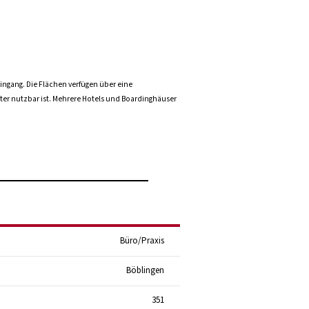
ngang. Die Flächen verfügen über eine
ter nutzbar ist. Mehrere Hotels und Boardinghäuser
Büro/Praxis
Böblingen
351