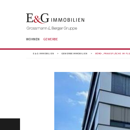
WOHNEN
GEWERBE
E & G IMMOBILIEN
>
GEWERBEIMMOBILIEN
>
BÜRO-, PRAXISFLÄCHE IM FL