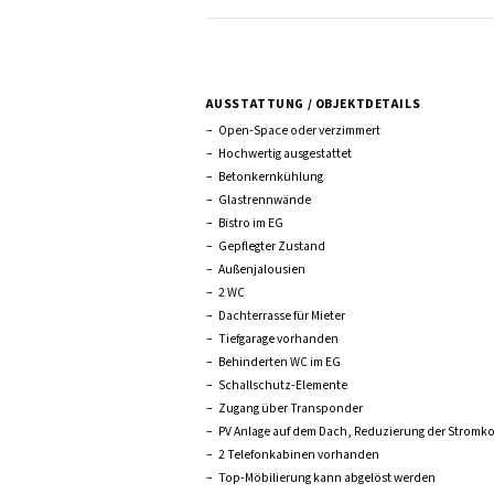
AUSSTATTUNG / OBJEKTDETAILS
–
Open-Space oder verzimmert
–
Hochwertig ausgestattet
–
Betonkernkühlung
–
Glastrennwände
–
Bistro im EG
–
Gepflegter Zustand
–
Außenjalousien
–
2 WC
–
Dachterrasse für Mieter
–
Tiefgarage vorhanden
–
Behinderten WC im EG
–
Schallschutz-Elemente
–
Zugang über Transponder
–
PV Anlage auf dem Dach, Reduzierung der Stromko
–
2 Telefonkabinen vorhanden
–
Top-Möbilierung kann abgelöst werden