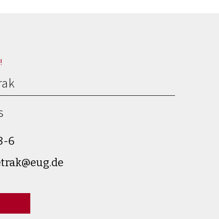
!
rak
s
8-6
etrak@eug.de