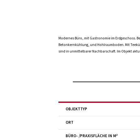
Modernes Büro, mit Gastronomie im Erdgeschoss. Be
Betonkernkühlung, und Hohlraumboden. Mit Teeküchen
sind in unmittelbarer Nachbarschaft. Im Objekt aktuel
OBJEKTTYP
ORT
BÜRO- /PRAXIS­FLÄCHE IN M²