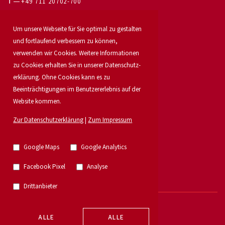
T
+49 711 20702-700
Für Eigentümer
Um unsere Webseite für Sie optimal zu gestalten
Bürovermietung
und fortlaufend verbessern zu können,
Unser Service
verwenden wir Cookies. Weitere Informationen
Objekt anbieten
zu Cookies erhalten Sie in unserer Daten­schutz­
Für Bauträger
Industrie & Logistik
erklärung. Ohne Cookies kann es zu
Unser Team
Beeinträchtigungen im Benutzererlebnis auf der
Standorte
Website kommen.
Suchauftrag
Investment
Zur Datenschutzerklärung
|
Zum Impressum
Karriere
Aktuelles
Immobilien
Google Maps
Google Analytics
Research
Grossmann & Berger Gruppe
Facebook Pixel
Analyse
German Property Partners
Einzelhandelsvermietung
Drittanbieter
© 2026 - E & G Real Estate GmbH
ALLE
ALLE