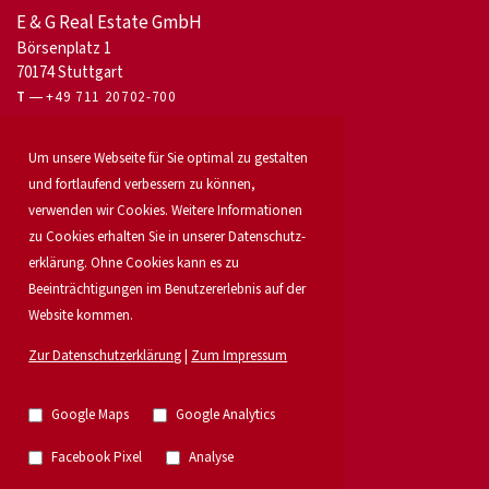
E & G Real Estate GmbH
Börsenplatz 1
70174 Stuttgart
T
+49 711 20702-700
Für Eigentümer
Um unsere Webseite für Sie optimal zu gestalten
Bürovermietung
und fortlaufend verbessern zu können,
Unser Service
verwenden wir Cookies. Weitere Informationen
Objekt anbieten
Für Bauträger
zu Cookies erhalten Sie in unserer Daten­schutz­
Industrie & Logistik
erklärung. Ohne Cookies kann es zu
Unser Team
Beeinträchtigungen im Benutzererlebnis auf der
Standorte
Website kommen.
Suchauftrag
Investment
Zur Datenschutzerklärung
|
Zum Impressum
Karriere
Aktuelles
Immobilien
Google Maps
Google Analytics
Research
Grossmann & Berger Gruppe
Facebook Pixel
Analyse
German Property Partners
Einzelhandelsvermietung