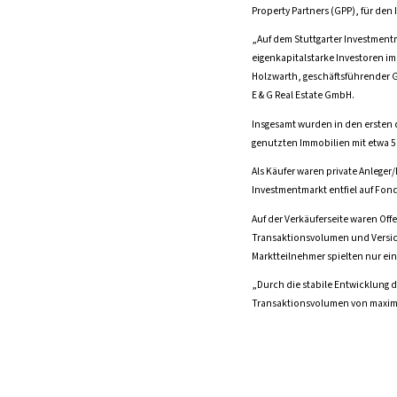
Property Partners (GPP), für den
„Auf dem Stuttgarter Investmentm
eigenkapitalstarke Investoren im
Holzwarth, geschäftsführender G
E & G Real Estate GmbH.
Insgesamt wurden in den ersten 
genutzten Immobilien mit etwa 56
Als Käufer waren private Anleger
Investmentmarkt entfiel auf Fon
Auf der Verkäuferseite waren Off
Transaktionsvolumen und Versich
Marktteilnehmer spielten nur ein
„Durch die stabile Entwicklung d
Transaktionsvolumen von maximal 