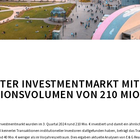
TER INVESTMENTMARKT MIT
IONSVOLUMEN VON 210 MIO.
nvestmentmarkt wurden im 3. Quartal 2024 rund 210 Mio. € investiert und damit ein ähnli
al keinerlei Transaktionen institutioneller Investoren stattgefunden haben, beträgt das 
d 40 Mio. € weniger als im Vorjahreszeitraum. Dies ergaben aktuelle Analysen von E & G Rea