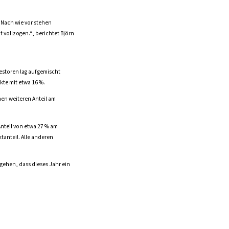
. Nach wie vor stehen
t vollzogen.“, berichtet Björn
storen lag auf gemischt
kte mit etwa 16 %.
nen weiteren Anteil am
Anteil von etwa 27 % am
anteil. Alle anderen
ugehen, dass dieses Jahr ein