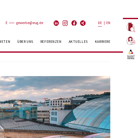
E
gewerbe@eug.de
DE
|
EN
BIETEN
ÜBER UNS
REFERENZEN
AKTUELLES
KARRIERE