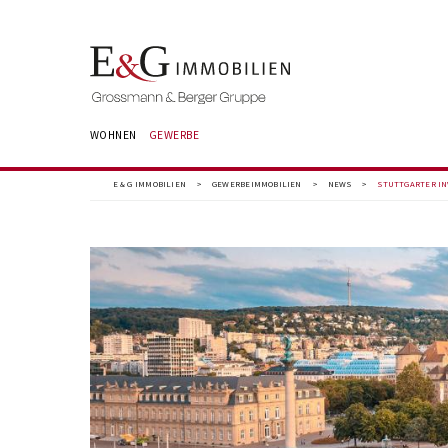
WOHNEN
GEWERBE
E & G IMMOBILIEN
>
GEWERBEIMMOBILIEN
>
NEWS
>
STUTTGARTER IN