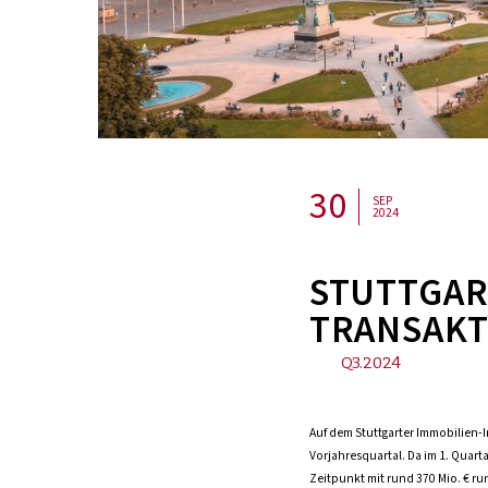
30
SEP
2024
STUTTGAR
TRANSAKT
Q3.2024
Auf dem Stuttgarter Immobilien-I
Vorjahresquartal. Da im 1. Quart
Zeitpunkt mit rund 370 Mio. € run