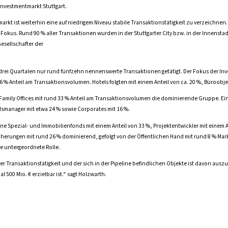
 Investmentmarkt Stuttgart.
arkt ist weiterhin eine auf niedrigem Niveau stabile Transaktionstätigkeit zu verzeichnen
 Fokus. Rund 90 % aller Transaktionen wurden in der Stuttgarter City bzw. in der Innenstad
esellschafter der
drei Quartalen nur rund fünfzehn nennenswerte Transaktionen getätigt. Der Fokus der Inve
 % Anteil am Transaktionsvolumen. Hotels folgten mit einem Anteil von ca. 20 %, Büroobje
/Family Offices mit rund 33 % Anteil am Transaktionsvolumen die dominierende Gruppe. Ei
dsmanager mit etwa 24 % sowie Corporates mit 16 %.
ene Spezial- und Immobilienfonds mit einem Anteil von 33 %, Projektentwickler mit einem 
erungen mit rund 26 % dominierend, gefolgt von der Öffentlichen Hand mit rund 8 % Markt
e untergeordnete Rolle.
er Transaktionstätigkeit und der sich in der Pipeline befindlichen Objekte ist davon ausz
500 Mio. € erzielbar ist.“ sagt Holzwarth.