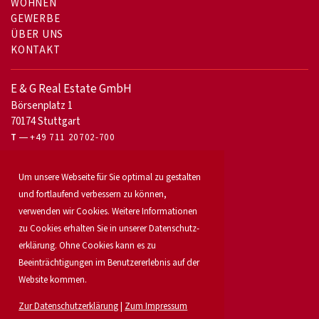
WOHNEN
GEWERBE
ÜBER UNS
KONTAKT
E & G Real Estate GmbH
Börsenplatz 1
70174 Stuttgart
T
+49 711 20702-700
Für Eigentümer
Um unsere Webseite für Sie optimal zu gestalten
Bürovermietung
und fortlaufend verbessern zu können,
Unser Service
verwenden wir Cookies. Weitere Informationen
Objekt anbieten
Für Bauträger
zu Cookies erhalten Sie in unserer Daten­schutz­
Industrie & Logistik
erklärung. Ohne Cookies kann es zu
Unser Team
Beeinträchtigungen im Benutzererlebnis auf der
Standorte
Website kommen.
Suchauftrag
Investment
Zur Datenschutzerklärung
|
Zum Impressum
Karriere