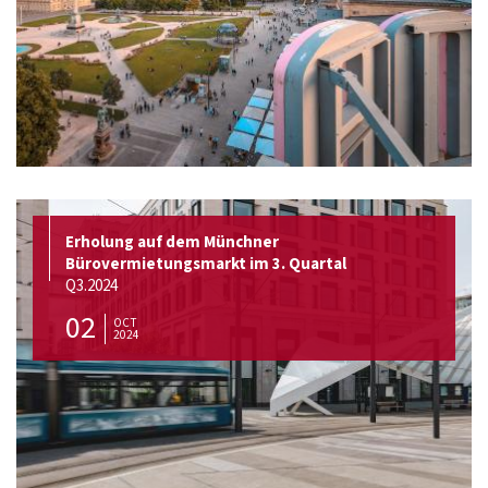
Erholung auf dem Münchner
Bürovermietungsmarkt im 3. Quartal
Q3.2024
02
OCT
2024