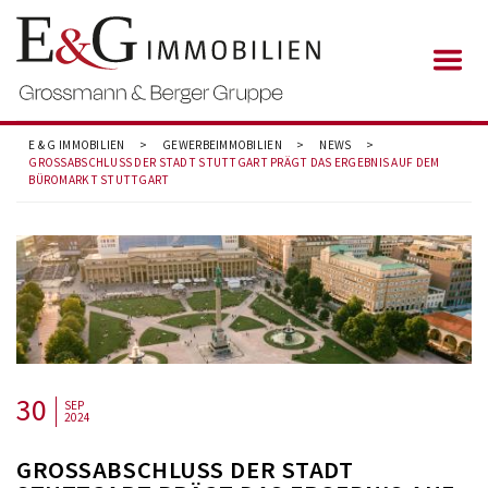
E & G IMMOBILIEN
>
GEWERBEIMMOBILIEN
>
NEWS
>
GROSSABSCHLUSS DER STADT STUTTGART PRÄGT DAS ERGEBNIS AUF DEM B
ÜROMARKT STUTTGART
30
SEP
2024
GROSSABSCHLUSS DER STADT S