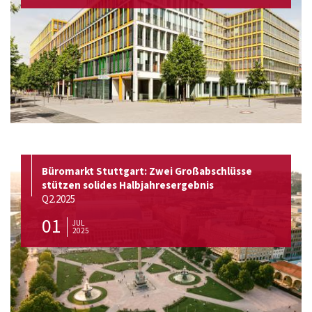
Büromarkt Stuttgart: Zwei Großabschlüsse
stützen solides Halbjahresergebnis
Q2.2025
01
JUL
2025