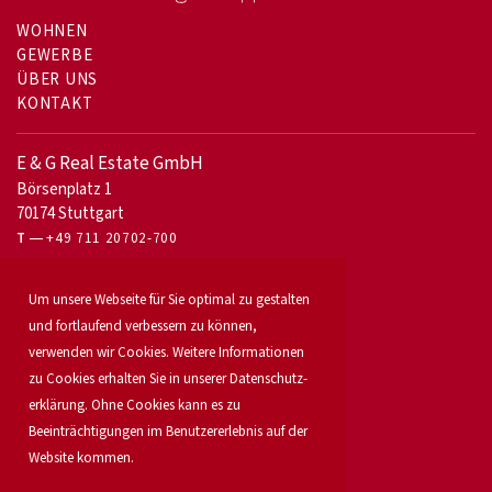
WOHNEN
GEWERBE
ÜBER UNS
KONTAKT
E & G Real Estate GmbH
Börsenplatz 1
70174 Stuttgart
T
+49 711 20702-700
Für Eigentümer
Um unsere Webseite für Sie optimal zu gestalten
Bürovermietung
und fortlaufend verbessern zu können,
Unser Service
verwenden wir Cookies. Weitere Informationen
Objekt anbieten
Für Bauträger
zu Cookies erhalten Sie in unserer Daten­schutz­
Industrie & Logistik
erklärung. Ohne Cookies kann es zu
Unser Team
Beeinträchtigungen im Benutzererlebnis auf der
Standorte
Website kommen.
Suchauftrag
Investment