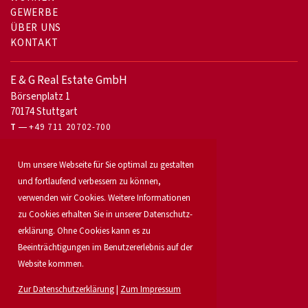
GEWERBE
ÜBER UNS
KONTAKT
E & G Real Estate GmbH
Börsenplatz 1
70174 Stuttgart
T
+49 711 20702-700
Für Eigentümer
Um unsere Webseite für Sie optimal zu gestalten
Bürovermietung
und fortlaufend verbessern zu können,
Unser Service
verwenden wir Cookies. Weitere Informationen
Objekt anbieten
zu Cookies erhalten Sie in unserer Daten­schutz­
Für Bauträger
Industrie & Logistik
erklärung. Ohne Cookies kann es zu
Unser Team
Beeinträchtigungen im Benutzererlebnis auf der
Standorte
Website kommen.
Suchauftrag
Investment
Zur Datenschutzerklärung
|
Zum Impressum
Karriere
Aktuelles