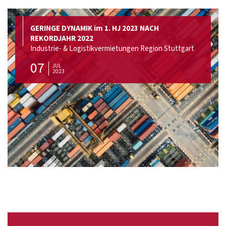
GERINGE DYNAMIK im 1. HJ 2023 NACH
REKORDJAHR 2022
Industrie- & Logistikvermietungen Region Stuttgart
07
JUL
2023