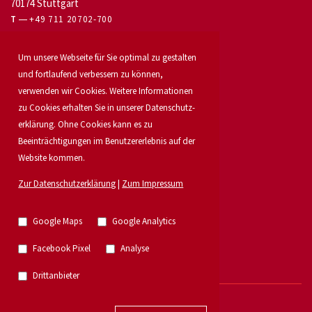
70174 Stuttgart
T
+49 711 20702-700
Für Eigentümer
Um unsere Webseite für Sie optimal zu gestalten
Bürovermietung
und fortlaufend verbessern zu können,
Unser Service
verwenden wir Cookies. Weitere Informationen
Objekt anbieten
zu Cookies erhalten Sie in unserer Daten­schutz­
Für Bauträger
Industrie & Logistik
erklärung. Ohne Cookies kann es zu
Unser Team
Beeinträchtigungen im Benutzererlebnis auf der
Standorte
Website kommen.
Suchauftrag
Investment
Zur Datenschutzerklärung
|
Zum Impressum
Karriere
Aktuelles
Immobilien
Google Maps
Google Analytics
Research
Grossmann & Berger Gruppe
Facebook Pixel
Analyse
German Property Partners
Einzelhandelsvermietung
Drittanbieter
© 2026 - E & G Real Estate GmbH