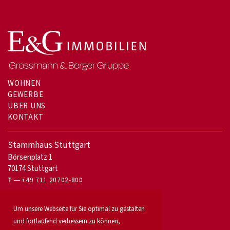
WOHNEN
GEWERBE
ÜBER UNS
KONTAKT
Stammhaus Stuttgart
Börsenplatz 1
70174 Stuttgart
T
+49 711 20702-800
Für Eigentümer
Um unsere Webseite für Sie optimal zu gestalten
Bürovermietung
und fortlaufend verbessern zu können,
Unser Service