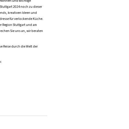
gewinnen und wichtige
 Stuttgart 2024 noch zu dieser
rends, kreativen Ideen und
dresse für verlockende Küche.
r Region Stuttgart und am
rechen Sie uns an, wir beraten
e Reise durch die Welt der
n: