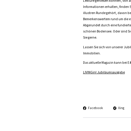
Lektüre genießen können, von ak
Informationen erhalten, finden Si
illustren Runde gehört, davon be
Bemerkenswertem rund um die eig
Abgerundet durch eine fundierte
schönen Bodensee. Oder sind Sie r
Sie gerne.
Lassen Sie sich von unserer Jub
Immobilien.
Das aktuelle Magazin kann bei E
LIVINGin! Jubiläumsausgabe
Facebook
Xing