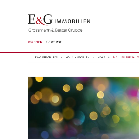
WOHNEN
GEWERBE
E & G IMMOBILIEN
>
WOHNIMMOBILIEN
>
NEWS
>
DIE JUBILÄUMSAUSG