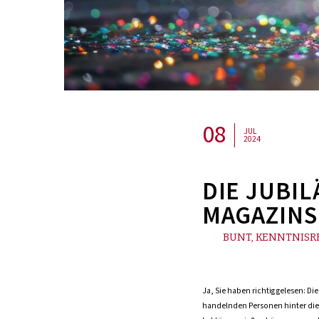
08
JUL
2024
DIE JUBI
MAGAZINS 
BUNT, KENNTNISR
Ja, Sie haben richtig gelesen: Di
handelnden Personen hinter dies