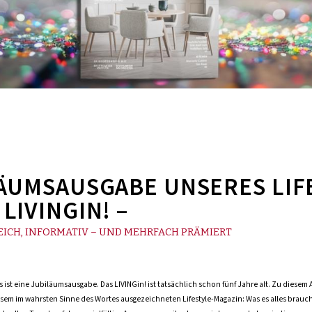
LÄUMSAUSGABE UNSERES LIF
LIVINGIN! –
EICH, INFORMATIV – UND MEHRFACH PRÄMIERT
es ist eine Jubiläumsausgabe. Das LIVINGin! ist tatsächlich schon fünf Jahre alt. Zu diesem 
em im wahrsten Sinne des Wortes ausgezeichneten Lifestyle-Magazin: Was es alles braucht