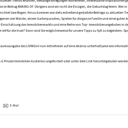
tuellen Trends erfahren, vielfältige Anregungen mitnehmen, interessante Inspirationen 
e im Beitrag MAKING OF. Übrigens sind wir nicht die Einzigen, die Geburtstag feiern. Wer in
richtet Uwe Bogen. Hinzu kommen wie stets mitreißend gestaltete Beiträge zu aktuellen T
enen vier Wände, einem Gartenparadies, Spielen für die ganze Familie und einer guten A
 Einschätzung des Immobilienmarkts und eine Reihe von Top- Immobilienangeboten in de
eif für die Insel? Dann sind Sie möglicherweise für unsere Tipps zu Sylt zu begeistern. Sp
iläumsausgabe des LIVINGin! nun mitnehmen auf eine ebenso unterhaltsame wie informativ
 & G Private Immobilien kostenlos angefordert oder unter dem Link heruntergeladen werde
E-Mail