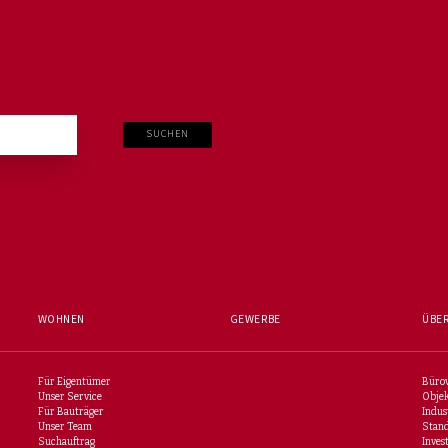
SUCHEN
WOHNEN
GEWERBE
ÜBER
Für Eigentümer
Büro
Unser Service
Objek
Für Bauträger
Indus
Unser Team
Stan
Suchauftrag
Inves