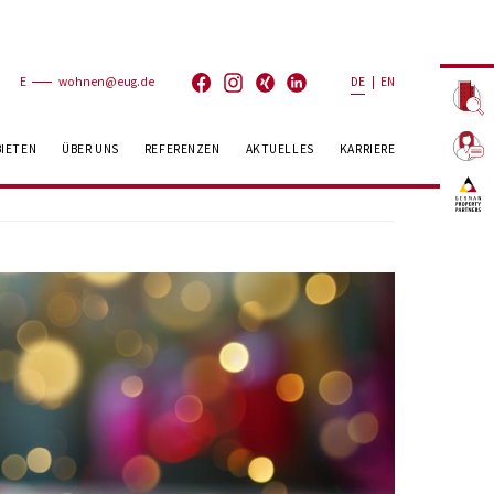
E
wohnen@eug.de
DE
|
EN
BIETEN
ÜBER UNS
REFERENZEN
AKTUELLES
KARRIERE