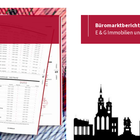
Büromarktbericht
E & G Immobilien